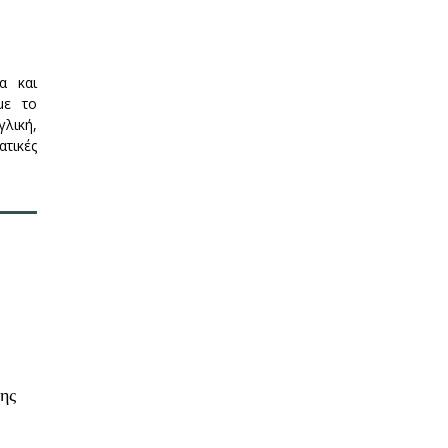
α και
με το
λική,
ατικές
της